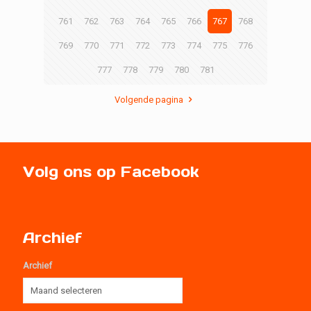
761
762
763
764
765
766
767
768
769
770
771
772
773
774
775
776
777
778
779
780
781
Volgende pagina
Volg ons op Facebook
Archief
Archief