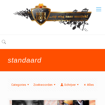
standaard
Categories
Zoekwoorden
Schrijver
Alles