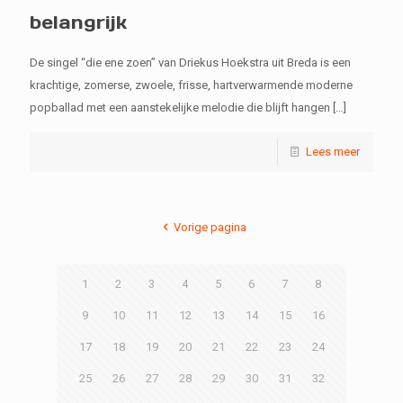
belangrijk
De singel “die ene zoen” van Driekus Hoekstra uit Breda is een
krachtige, zomerse, zwoele, frisse, hartverwarmende moderne
popballad met een aanstekelijke melodie die blijft hangen
[…]
Lees meer
Vorige pagina
1
2
3
4
5
6
7
8
9
10
11
12
13
14
15
16
17
18
19
20
21
22
23
24
25
26
27
28
29
30
31
32