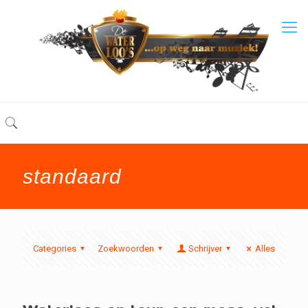
standaard
Categories
Zoekwoorden
Schrijver
Alles