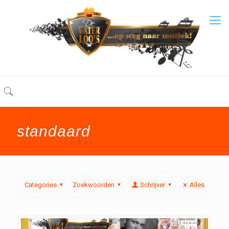
standaard
Categories
Zoekwoorden
Schrijver
Alles