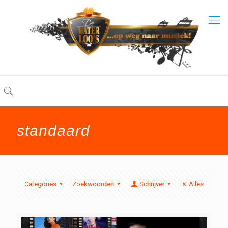
standaard
Categories
Zoekwoorden
Schrijver
Alles