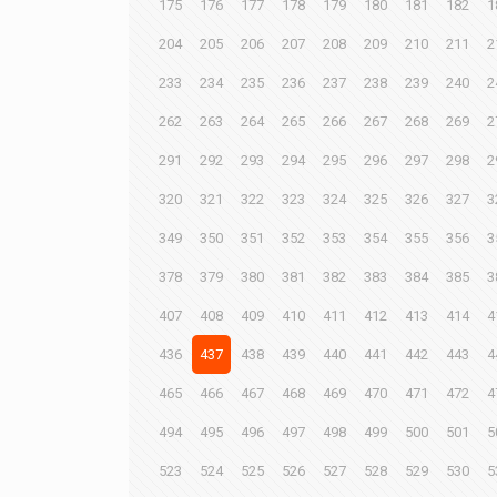
175
176
177
178
179
180
181
182
1
204
205
206
207
208
209
210
211
2
233
234
235
236
237
238
239
240
2
262
263
264
265
266
267
268
269
2
291
292
293
294
295
296
297
298
2
320
321
322
323
324
325
326
327
3
349
350
351
352
353
354
355
356
3
378
379
380
381
382
383
384
385
3
407
408
409
410
411
412
413
414
4
436
437
438
439
440
441
442
443
4
465
466
467
468
469
470
471
472
4
494
495
496
497
498
499
500
501
5
523
524
525
526
527
528
529
530
5