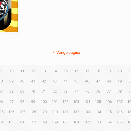
Vorige pagina
9
10
11
12
13
14
15
16
17
18
19
20
2
38
39
40
41
42
43
44
45
46
47
48
49
5
67
68
69
70
71
72
73
74
75
76
77
78
7
96
97
98
99
100
101
102
103
104
105
106
107
1
25
126
127
128
129
130
131
132
133
134
135
136
1
54
155
156
157
158
159
160
161
162
163
164
165
1