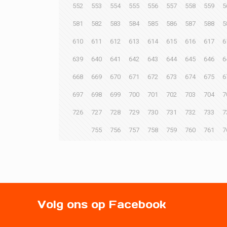
552
553
554
555
556
557
558
559
5
581
582
583
584
585
586
587
588
5
610
611
612
613
614
615
616
617
6
639
640
641
642
643
644
645
646
6
668
669
670
671
672
673
674
675
6
697
698
699
700
701
702
703
704
7
726
727
728
729
730
731
732
733
7
755
756
757
758
759
760
761
7
Volg ons op Facebook