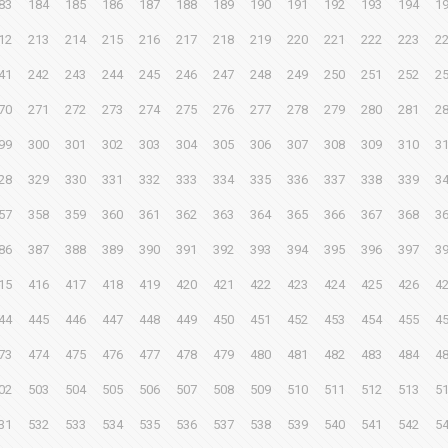
83
184
185
186
187
188
189
190
191
192
193
194
1
12
213
214
215
216
217
218
219
220
221
222
223
2
41
242
243
244
245
246
247
248
249
250
251
252
2
70
271
272
273
274
275
276
277
278
279
280
281
2
99
300
301
302
303
304
305
306
307
308
309
310
3
28
329
330
331
332
333
334
335
336
337
338
339
3
57
358
359
360
361
362
363
364
365
366
367
368
3
86
387
388
389
390
391
392
393
394
395
396
397
3
15
416
417
418
419
420
421
422
423
424
425
426
4
44
445
446
447
448
449
450
451
452
453
454
455
4
73
474
475
476
477
478
479
480
481
482
483
484
4
02
503
504
505
506
507
508
509
510
511
512
513
5
31
532
533
534
535
536
537
538
539
540
541
542
5