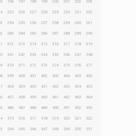
95
196
197
198
199
200
201
202
203
24
225
226
227
228
229
230
231
232
53
254
255
256
257
258
259
260
261
82
283
284
285
286
287
288
289
290
11
312
313
314
315
316
317
318
319
40
341
342
343
344
345
346
347
348
69
370
371
372
373
374
375
376
377
98
399
400
401
402
403
404
405
406
27
428
429
430
431
432
433
434
435
56
457
458
459
460
461
462
463
464
85
486
487
488
489
490
491
492
493
14
515
516
517
518
519
520
521
522
43
544
545
546
547
548
549
550
551