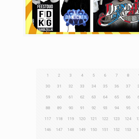
1
2
3
4
5
6
7
8
30
31
32
33
34
35
36
37
59
60
61
62
63
64
65
66
88
89
90
91
92
93
94
95
117
118
119
120
121
122
123
124
1
146
147
148
149
150
151
152
153
1