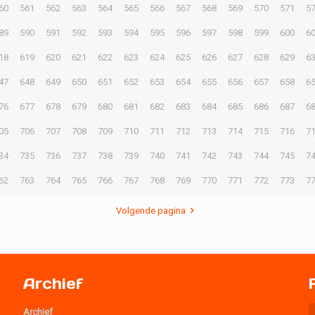
60
561
562
563
564
565
566
567
568
569
570
571
5
89
590
591
592
593
594
595
596
597
598
599
600
6
18
619
620
621
622
623
624
625
626
627
628
629
6
47
648
649
650
651
652
653
654
655
656
657
658
6
76
677
678
679
680
681
682
683
684
685
686
687
6
05
706
707
708
709
710
711
712
713
714
715
716
7
34
735
736
737
738
739
740
741
742
743
744
745
7
62
763
764
765
766
767
768
769
770
771
772
773
7
Volgende pagina
Archief
Archief