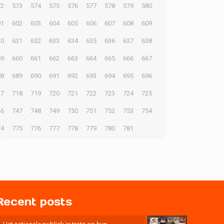
72
573
574
575
576
577
578
579
580
01
602
603
604
605
606
607
608
609
30
631
632
633
634
635
636
637
638
59
660
661
662
663
664
665
666
667
88
689
690
691
692
693
694
695
696
17
718
719
720
721
722
723
724
725
46
747
748
749
750
751
752
753
754
74
775
776
777
778
779
780
781
Recent posts