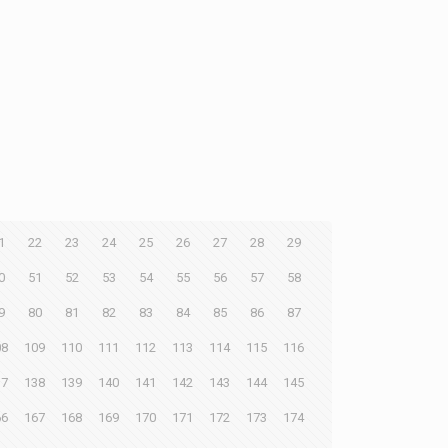
1
22
23
24
25
26
27
28
29
0
51
52
53
54
55
56
57
58
9
80
81
82
83
84
85
86
87
08
109
110
111
112
113
114
115
116
37
138
139
140
141
142
143
144
145
66
167
168
169
170
171
172
173
174