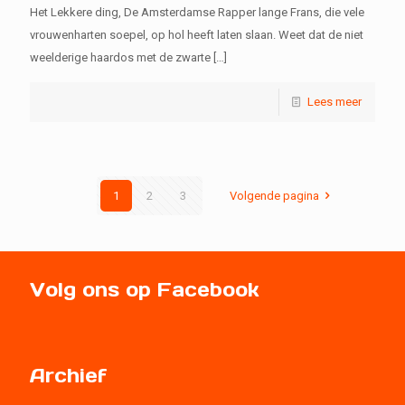
Het Lekkere ding, De Amsterdamse Rapper lange Frans, die vele
vrouwenharten soepel, op hol heeft laten slaan. Weet dat de niet
weelderige haardos met de zwarte
[…]
Lees meer
1
2
3
Volgende pagina
Volg ons op Facebook
Archief