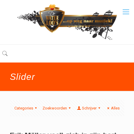
Slider
Categories
Zoekwoorden
Schrijver
Alles