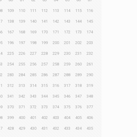
08
109
110
111
112
113
114
115
116
37
138
139
140
141
142
143
144
145
66
167
168
169
170
171
172
173
174
95
196
197
198
199
200
201
202
203
24
225
226
227
228
229
230
231
232
53
254
255
256
257
258
259
260
261
82
283
284
285
286
287
288
289
290
11
312
313
314
315
316
317
318
319
40
341
342
343
344
345
346
347
348
69
370
371
372
373
374
375
376
377
98
399
400
401
402
403
404
405
406
27
428
429
430
431
432
433
434
435