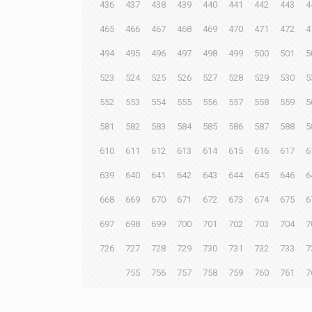
436
437
438
439
440
441
442
443
4
465
466
467
468
469
470
471
472
4
494
495
496
497
498
499
500
501
5
523
524
525
526
527
528
529
530
5
552
553
554
555
556
557
558
559
5
581
582
583
584
585
586
587
588
5
610
611
612
613
614
615
616
617
6
639
640
641
642
643
644
645
646
6
668
669
670
671
672
673
674
675
6
697
698
699
700
701
702
703
704
7
726
727
728
729
730
731
732
733
7
755
756
757
758
759
760
761
7