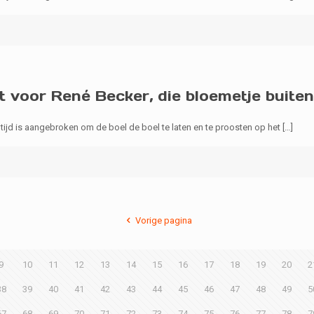
t voor René Becker, die bloemetje buiten
 tijd is aangebroken om de boel de boel te laten en te proosten op het
[…]
Vorige pagina
9
10
11
12
13
14
15
16
17
18
19
20
2
38
39
40
41
42
43
44
45
46
47
48
49
5
67
68
69
70
71
72
73
74
75
76
77
78
7