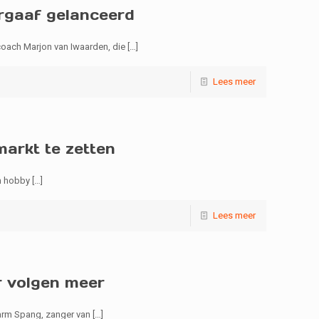
ergaaf gelanceerd
coach Marjon van Iwaarden, die
[…]
Lees meer
arkt te zetten
jn hobby
[…]
Lees meer
r volgen meer
Harm Spang, zanger van
[…]