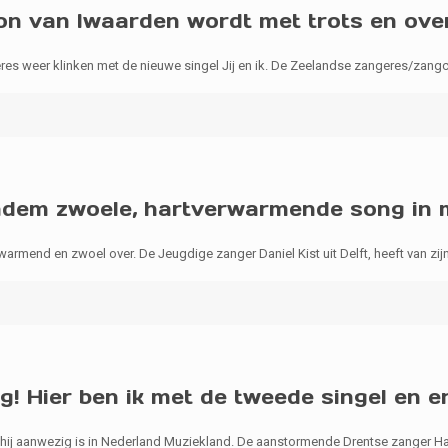
rjon van Iwaarden wordt met trots en ov
res weer klinken met de nieuwe singel Jij en ik. De Zeelandse zangeres/zang
 adem zwoele, hartverwarmende song in m
warmend en zwoel over. De Jeugdige zanger Daniel Kist uit Delft, heeft van zi
! Hier ben ik met de tweede singel en e
at hij aanwezig is in Nederland Muziekland. De aanstormende Drentse zanger 