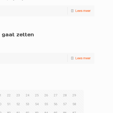
Lees meer
 gaat zetten
Lees meer
1
22
23
24
25
26
27
28
29
0
51
52
53
54
55
56
57
58
9
80
81
82
83
84
85
86
87