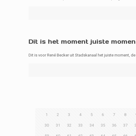
Dit is het moment juiste momen
Dit is voor René Becker uit Stadskanaal het juiste moment, de
1
2
3
4
5
6
7
8
30
31
32
33
34
35
36
37
59
60
61
62
63
64
65
66