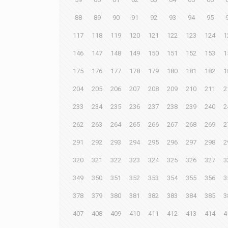
88
89
90
91
92
93
94
95
117
118
119
120
121
122
123
124
1
146
147
148
149
150
151
152
153
1
175
176
177
178
179
180
181
182
1
204
205
206
207
208
209
210
211
2
233
234
235
236
237
238
239
240
2
262
263
264
265
266
267
268
269
2
291
292
293
294
295
296
297
298
2
320
321
322
323
324
325
326
327
3
349
350
351
352
353
354
355
356
3
378
379
380
381
382
383
384
385
3
407
408
409
410
411
412
413
414
4