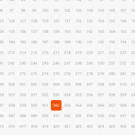
96
97
98
99
100
101
102
103
104
105
106
107
1
25
126
127
128
129
130
131
132
133
134
135
136
1
54
155
156
157
158
159
160
161
162
163
164
165
1
83
184
185
186
187
188
189
190
191
192
193
194
1
12
213
214
215
216
217
218
219
220
221
222
223
2
41
242
243
244
245
246
247
248
249
250
251
252
2
70
271
272
273
274
275
276
277
278
279
280
281
2
99
300
301
302
303
304
305
306
307
308
309
310
3
28
329
330
331
332
333
334
335
336
337
338
339
3
57
358
359
360
361
362
363
364
365
366
367
368
3
86
387
388
389
390
391
392
393
394
395
396
397
3
15
416
417
418
419
420
421
422
423
424
425
426
4