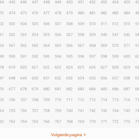
44
445
446
447
448
449
450
451
452
453
454
455
4
73
474
475
476
477
478
479
480
481
482
483
484
4
02
503
504
505
506
507
508
509
510
511
512
513
5
31
532
533
534
535
536
537
538
539
540
541
542
5
60
561
562
563
564
565
566
567
568
569
570
571
5
89
590
591
592
593
594
595
596
597
598
599
600
6
18
619
620
621
622
623
624
625
626
627
628
629
6
47
648
649
650
651
652
653
654
655
656
657
658
6
76
677
678
679
680
681
682
683
684
685
686
687
6
05
706
707
708
709
710
711
712
713
714
715
716
7
34
735
736
737
738
739
740
741
742
743
744
745
7
62
763
764
765
766
767
768
769
770
771
772
773
7
Volgende pagina