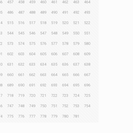
56
457
458
459
460
461
462
463
464
85
486
487
488
489
490
491
492
493
14
515
516
517
518
519
520
521
522
43
544
545
546
547
548
549
550
551
72
573
574
575
576
577
578
579
580
01
602
603
604
605
606
607
608
609
30
631
632
633
634
635
636
637
638
59
660
661
662
663
664
665
666
667
88
689
690
691
692
693
694
695
696
17
718
719
720
721
722
723
724
725
46
747
748
749
750
751
752
753
754
74
775
776
777
778
779
780
781