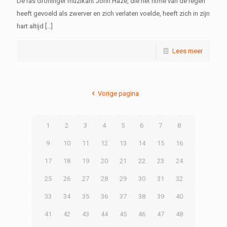
De ras Groninger muzikant John Haze, die het ritme van de regen
heeft gevoeld als zwerver en zich verlaten voelde, heeft zich in zijn
hart altijd
[…]
Lees meer
Vorige pagina
1
2
3
4
5
6
7
8
9
10
11
12
13
14
15
16
17
18
19
20
21
22
23
24
25
26
27
28
29
30
31
32
33
34
35
36
37
38
39
40
41
42
43
44
45
46
47
48