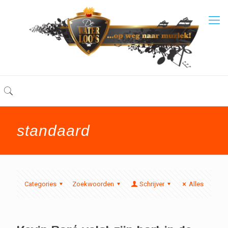
standaard
Categories
Zoekwoorden
Schrijver
Alles