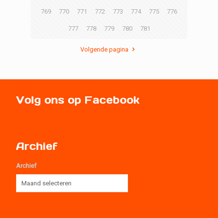
769
770
771
772
773
774
775
776
777
778
779
780
781
Volgende pagina
Volg ons op Facebook
Archief
Archief