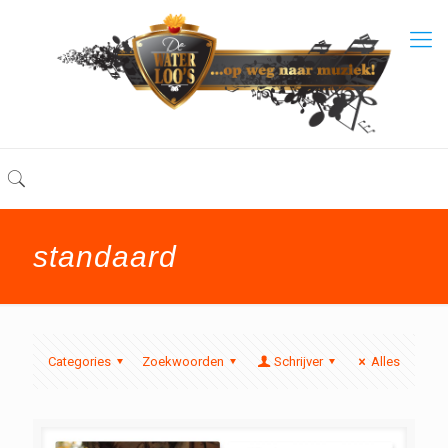
standaard
Categories
Zoekwoorden
Schrijver
Alles