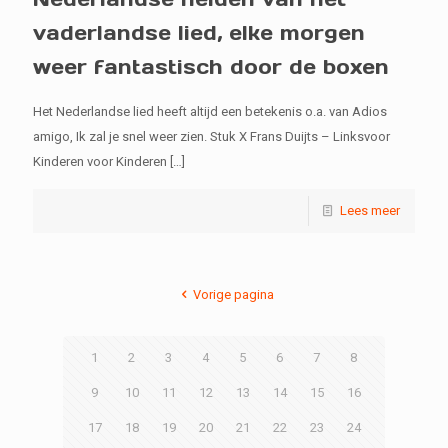
vaderlandse lied, elke morgen
weer fantastisch door de boxen
Het Nederlandse lied heeft altijd een betekenis o.a. van Adios
amigo, Ik zal je snel weer zien. Stuk X Frans Duijts – Linksvoor
Kinderen voor Kinderen
[…]
Lees meer
Vorige pagina
1
2
3
4
5
6
7
8
9
10
11
12
13
14
15
16
17
18
19
20
21
22
23
24