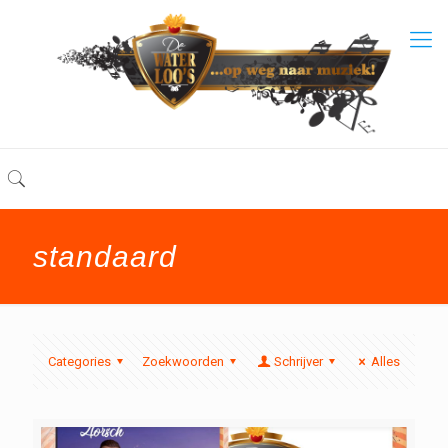
standaard
Categories
Zoekwoorden
Schrijver
Alles