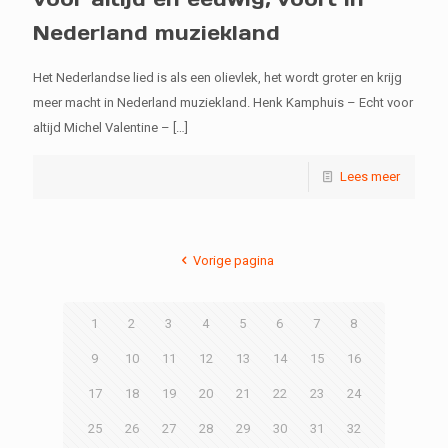
Nederland muziekland
Het Nederlandse lied is als een olievlek, het wordt groter en krijg
meer macht in Nederland muziekland. Henk Kamphuis – Echt voor
altijd Michel Valentine –
[…]
Lees meer
Vorige pagina
1
2
3
4
5
6
7
8
9
10
11
12
13
14
15
16
17
18
19
20
21
22
23
24
25
26
27
28
29
30
31
32