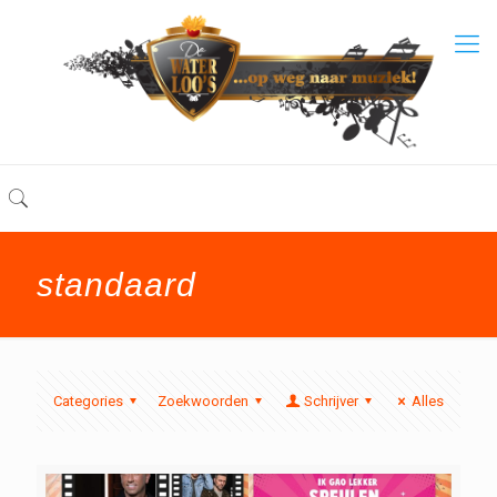
standaard
Categories
Zoekwoorden
Schrijver
Alles