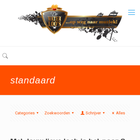
standaard
Categories
Zoekwoorden
Schrijver
Alles