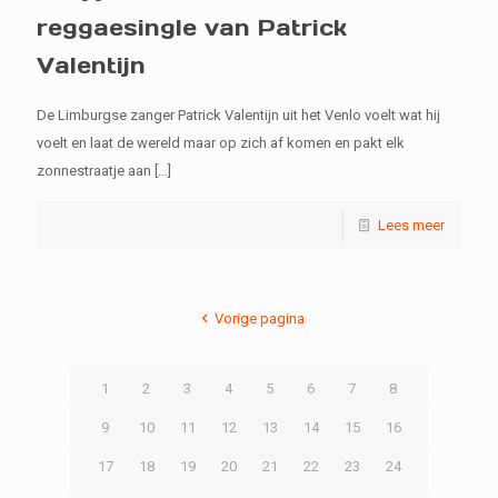
reggaesingle van Patrick
Valentijn
De Limburgse zanger Patrick Valentijn uit het Venlo voelt wat hij
voelt en laat de wereld maar op zich af komen en pakt elk
zonnestraatje aan
[…]
Lees meer
Vorige pagina
1
2
3
4
5
6
7
8
9
10
11
12
13
14
15
16
17
18
19
20
21
22
23
24