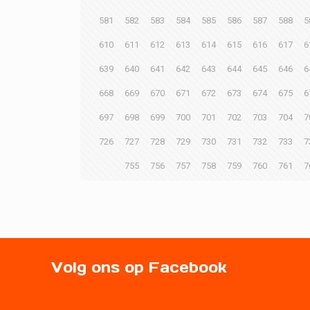
581
582
583
584
585
586
587
588
5
610
611
612
613
614
615
616
617
6
639
640
641
642
643
644
645
646
6
668
669
670
671
672
673
674
675
6
697
698
699
700
701
702
703
704
7
726
727
728
729
730
731
732
733
7
755
756
757
758
759
760
761
7
Volg ons op Facebook