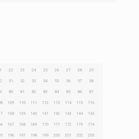
1
22
23
24
25
26
27
28
29
0
51
52
53
54
55
56
57
58
9
80
81
82
83
84
85
86
87
08
109
110
111
112
113
114
115
116
37
138
139
140
141
142
143
144
145
66
167
168
169
170
171
172
173
174
95
196
197
198
199
200
201
202
203