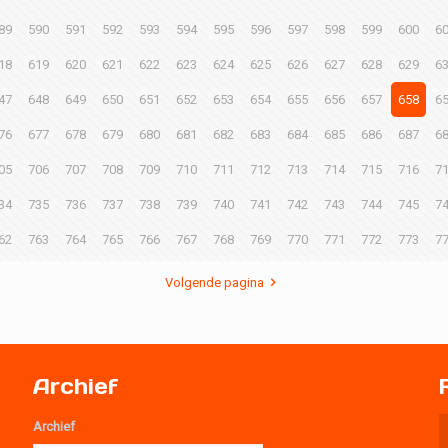
89
590
591
592
593
594
595
596
597
598
599
600
6
18
619
620
621
622
623
624
625
626
627
628
629
6
47
648
649
650
651
652
653
654
655
656
657
658
6
76
677
678
679
680
681
682
683
684
685
686
687
6
05
706
707
708
709
710
711
712
713
714
715
716
7
34
735
736
737
738
739
740
741
742
743
744
745
7
62
763
764
765
766
767
768
769
770
771
772
773
7
Volgende pagina
Archief
Archief