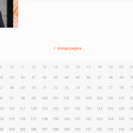
Vorige pagina
9
10
11
12
13
14
15
16
17
18
19
20
2
38
39
40
41
42
43
44
45
46
47
48
49
5
67
68
69
70
71
72
73
74
75
76
77
78
7
96
97
98
99
100
101
102
103
104
105
106
107
1
25
126
127
128
129
130
131
132
133
134
135
136
1
54
155
156
157
158
159
160
161
162
163
164
165
1
83
184
185
186
187
188
189
190
191
192
193
194
1