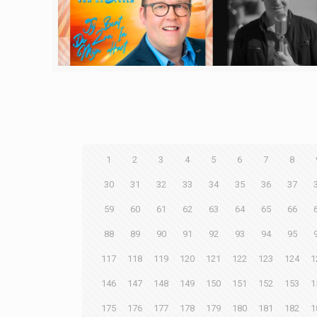
1
2
3
4
5
6
7
8
30
31
32
33
34
35
36
37
59
60
61
62
63
64
65
66
88
89
90
91
92
93
94
95
117
118
119
120
121
122
123
124
1
146
147
148
149
150
151
152
153
1
175
176
177
178
179
180
181
182
1