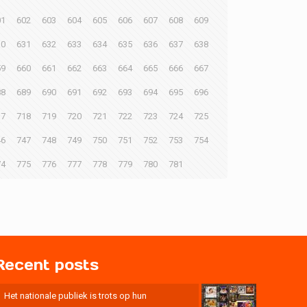
01
602
603
604
605
606
607
608
609
30
631
632
633
634
635
636
637
638
59
660
661
662
663
664
665
666
667
88
689
690
691
692
693
694
695
696
17
718
719
720
721
722
723
724
725
46
747
748
749
750
751
752
753
754
74
775
776
777
778
779
780
781
Recent posts
Het nationale publiek is trots op hun