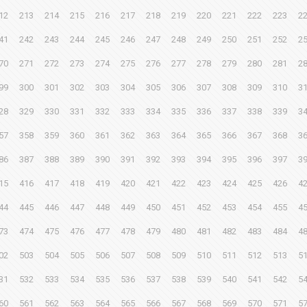
12
213
214
215
216
217
218
219
220
221
222
223
2
41
242
243
244
245
246
247
248
249
250
251
252
2
70
271
272
273
274
275
276
277
278
279
280
281
2
99
300
301
302
303
304
305
306
307
308
309
310
3
28
329
330
331
332
333
334
335
336
337
338
339
3
57
358
359
360
361
362
363
364
365
366
367
368
3
86
387
388
389
390
391
392
393
394
395
396
397
3
15
416
417
418
419
420
421
422
423
424
425
426
4
44
445
446
447
448
449
450
451
452
453
454
455
4
73
474
475
476
477
478
479
480
481
482
483
484
4
02
503
504
505
506
507
508
509
510
511
512
513
5
31
532
533
534
535
536
537
538
539
540
541
542
5
60
561
562
563
564
565
566
567
568
569
570
571
5