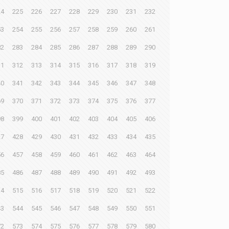
24
225
226
227
228
229
230
231
232
53
254
255
256
257
258
259
260
261
82
283
284
285
286
287
288
289
290
11
312
313
314
315
316
317
318
319
40
341
342
343
344
345
346
347
348
69
370
371
372
373
374
375
376
377
98
399
400
401
402
403
404
405
406
27
428
429
430
431
432
433
434
435
56
457
458
459
460
461
462
463
464
85
486
487
488
489
490
491
492
493
14
515
516
517
518
519
520
521
522
43
544
545
546
547
548
549
550
551
72
573
574
575
576
577
578
579
580