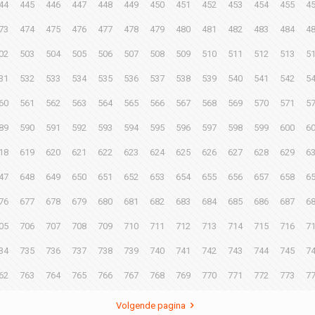
44
445
446
447
448
449
450
451
452
453
454
455
4
73
474
475
476
477
478
479
480
481
482
483
484
4
02
503
504
505
506
507
508
509
510
511
512
513
5
31
532
533
534
535
536
537
538
539
540
541
542
5
60
561
562
563
564
565
566
567
568
569
570
571
5
89
590
591
592
593
594
595
596
597
598
599
600
6
18
619
620
621
622
623
624
625
626
627
628
629
6
47
648
649
650
651
652
653
654
655
656
657
658
6
76
677
678
679
680
681
682
683
684
685
686
687
6
05
706
707
708
709
710
711
712
713
714
715
716
7
34
735
736
737
738
739
740
741
742
743
744
745
7
62
763
764
765
766
767
768
769
770
771
772
773
7
Volgende pagina