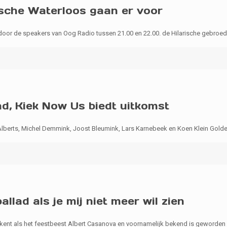
rische Waterloos gaan er voor
d door de speakers van Oog Radio tussen 21.00 en 22.00. de Hilarische gebroe
ad, Kiek Now Us biedt uitkomst
lberts, Michel Demmink, Joost Bleumink, Lars Karnebeek en Koen Klein Goldew
lad als je mij niet meer wil zien
ent als het feestbeest Albert Casanova en voornamelijk bekend is geworden i