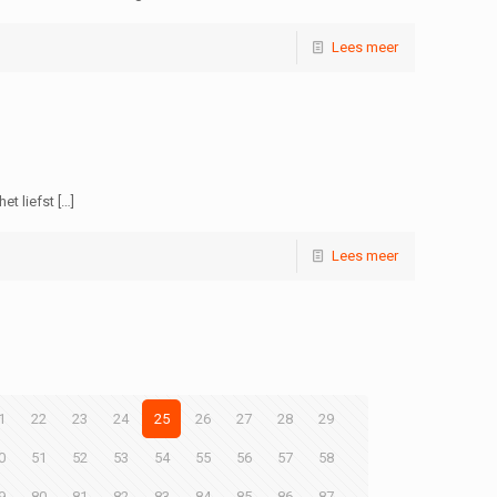
Lees meer
et liefst
[…]
Lees meer
1
22
23
24
25
26
27
28
29
0
51
52
53
54
55
56
57
58
9
80
81
82
83
84
85
86
87