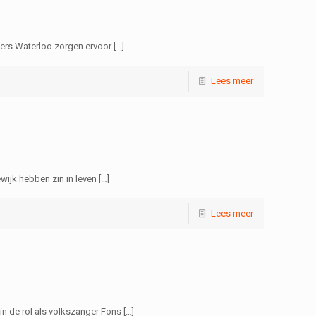
ders Waterloo zorgen ervoor
[…]
Lees meer
ijk hebben zin in leven
[…]
Lees meer
n de rol als volkszanger Fons
[…]