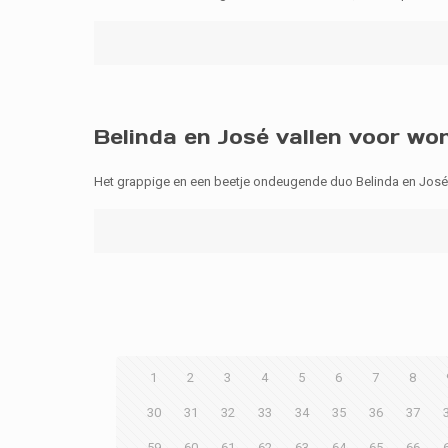
Belinda en José vallen voor wo
Het grappige en een beetje ondeugende duo Belinda en José u
1
2
3
4
5
6
7
8
30
31
32
33
34
35
36
37
59
60
61
62
63
64
65
66