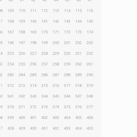
08
109
110
111
112
113
114
115
116
37
138
139
140
141
142
143
144
145
66
167
168
169
170
171
172
173
174
95
196
197
198
199
200
201
202
203
24
225
226
227
228
229
230
231
232
53
254
255
256
257
258
259
260
261
82
283
284
285
286
287
288
289
290
11
312
313
314
315
316
317
318
319
40
341
342
343
344
345
346
347
348
69
370
371
372
373
374
375
376
377
98
399
400
401
402
403
404
405
406
27
428
429
430
431
432
433
434
435