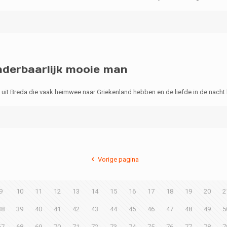
nderbaarlijk mooie man
it Breda die vaak heimwee naar Griekenland hebben en de liefde in de nacht h
Vorige pagina
9
10
11
12
13
14
15
16
17
18
19
20
2
38
39
40
41
42
43
44
45
46
47
48
49
5
67
68
69
70
71
72
73
74
75
76
77
78
7