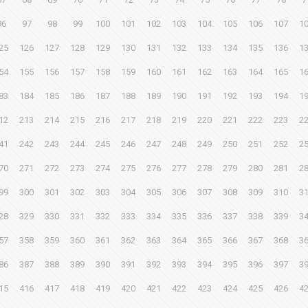
96
97
98
99
100
101
102
103
104
105
106
107
1
25
126
127
128
129
130
131
132
133
134
135
136
1
54
155
156
157
158
159
160
161
162
163
164
165
1
83
184
185
186
187
188
189
190
191
192
193
194
1
12
213
214
215
216
217
218
219
220
221
222
223
2
41
242
243
244
245
246
247
248
249
250
251
252
2
70
271
272
273
274
275
276
277
278
279
280
281
2
99
300
301
302
303
304
305
306
307
308
309
310
3
28
329
330
331
332
333
334
335
336
337
338
339
3
57
358
359
360
361
362
363
364
365
366
367
368
3
86
387
388
389
390
391
392
393
394
395
396
397
3
15
416
417
418
419
420
421
422
423
424
425
426
4