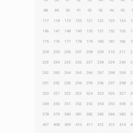
88
89
90
91
92
93
94
95
117
118
119
120
121
122
123
124
1
146
147
148
149
150
151
152
153
1
175
176
177
178
179
180
181
182
1
204
205
206
207
208
209
210
211
2
233
234
235
236
237
238
239
240
2
262
263
264
265
266
267
268
269
2
291
292
293
294
295
296
297
298
2
320
321
322
323
324
325
326
327
3
349
350
351
352
353
354
355
356
3
378
379
380
381
382
383
384
385
3
407
408
409
410
411
412
413
414
4