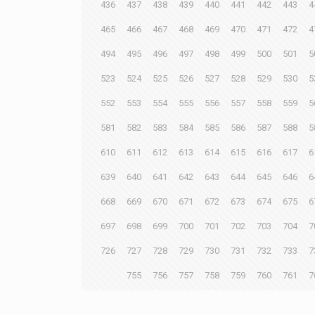
436
437
438
439
440
441
442
443
4
465
466
467
468
469
470
471
472
4
494
495
496
497
498
499
500
501
5
523
524
525
526
527
528
529
530
5
552
553
554
555
556
557
558
559
5
581
582
583
584
585
586
587
588
5
610
611
612
613
614
615
616
617
6
639
640
641
642
643
644
645
646
6
668
669
670
671
672
673
674
675
6
697
698
699
700
701
702
703
704
7
726
727
728
729
730
731
732
733
7
755
756
757
758
759
760
761
7