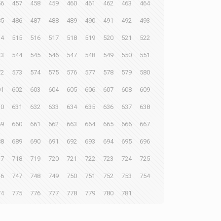
56
457
458
459
460
461
462
463
464
85
486
487
488
489
490
491
492
493
14
515
516
517
518
519
520
521
522
43
544
545
546
547
548
549
550
551
72
573
574
575
576
577
578
579
580
01
602
603
604
605
606
607
608
609
30
631
632
633
634
635
636
637
638
59
660
661
662
663
664
665
666
667
88
689
690
691
692
693
694
695
696
17
718
719
720
721
722
723
724
725
46
747
748
749
750
751
752
753
754
74
775
776
777
778
779
780
781