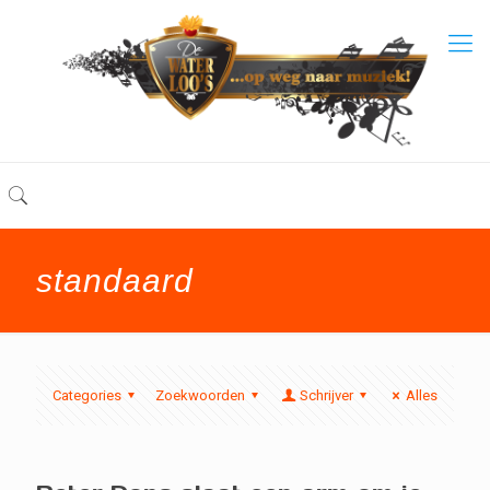
standaard
Categories
Zoekwoorden
Schrijver
Alles