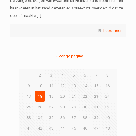
De zangeres Marjon van Iwaarden uit Heinkenzand heeft niet met
haar voeten in het zand gezeten en spreekt vrij over de tijd dat ze
deel uitmaakte
[…]
Lees meer
Vorige pagina
1
2
3
4
5
6
7
8
9
10
11
12
13
14
15
16
17
18
19
20
21
22
23
24
25
26
27
28
29
30
31
32
33
34
35
36
37
38
39
40
41
42
43
44
45
46
47
48