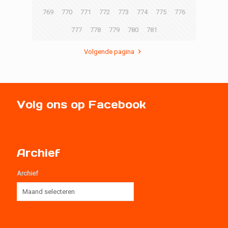
769
770
771
772
773
774
775
776
777
778
779
780
781
Volgende pagina
Volg ons op Facebook
Archief
Archief