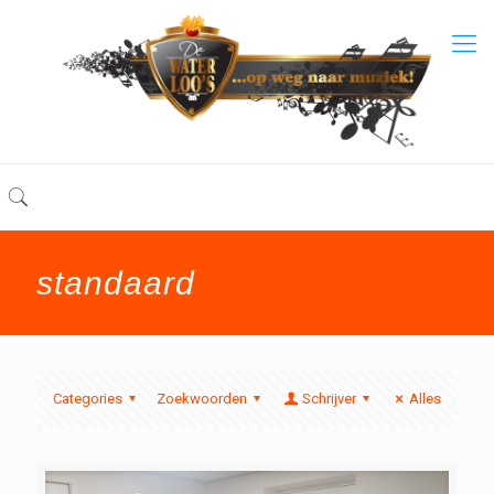
standaard
Categories
Zoekwoorden
Schrijver
Alles