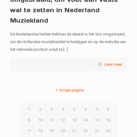
wal te zetten in Nederland
Muziekland
De Nederlandse helden hebben de sleutel in het slot omgedraaid,
om de Hollandse muziekladder te bestijgen en op de melodie van
het nationale product voluit te
[…]
Lees meer
Vorige pagina
1
2
3
4
5
6
7
8
9
10
11
12
13
14
15
16
17
18
19
20
21
22
23
24