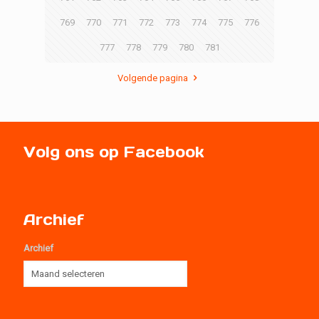
769
770
771
772
773
774
775
776
777
778
779
780
781
Volgende pagina
Volg ons op Facebook
Archief
Archief