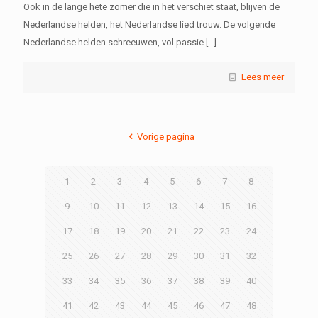
Ook in de lange hete zomer die in het verschiet staat, blijven de
Nederlandse helden, het Nederlandse lied trouw. De volgende
Nederlandse helden schreeuwen, vol passie
[…]
Lees meer
Vorige pagina
1
2
3
4
5
6
7
8
9
10
11
12
13
14
15
16
17
18
19
20
21
22
23
24
25
26
27
28
29
30
31
32
33
34
35
36
37
38
39
40
41
42
43
44
45
46
47
48