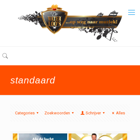
standaard
Categories
Zoekwoorden
Schrijver
Alles