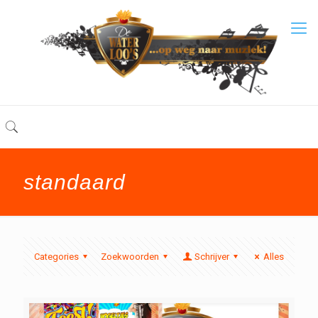
standaard
Categories
Zoekwoorden
Schrijver
Alles