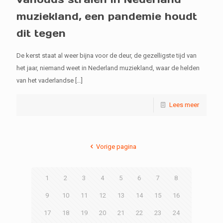
muziekland, een pandemie houdt
dit tegen
De kerst staat al weer bijna voor de deur, de gezelligste tijd van
het jaar, niemand weet in Nederland muziekland, waar de helden
van het vaderlandse
[…]
Lees meer
Vorige pagina
1
2
3
4
5
6
7
8
9
10
11
12
13
14
15
16
17
18
19
20
21
22
23
24