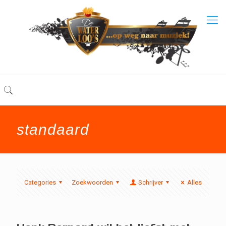
standaard
Categories
Zoekwoorden
Schrijver
Alles