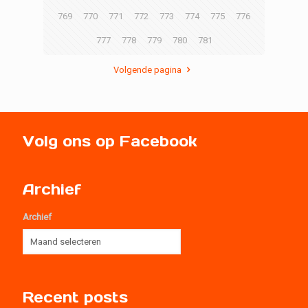
769
770
771
772
773
774
775
776
777
778
779
780
781
Volgende pagina
Volg ons op Facebook
Archief
Archief
Recent posts