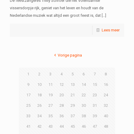
De feestzangeres Thilly Schroër die het Volendamse
vissersdorpje rijk, geniet van het leven en houdt van de
Nederlandse muziek wat altijd een groot feest is, dat
[…]
Lees meer
Vorige pagina
1
2
3
4
5
6
7
8
9
10
11
12
13
14
15
16
17
18
19
20
21
22
23
24
25
26
27
28
29
30
31
32
33
34
35
36
37
38
39
40
41
42
43
44
45
46
47
48